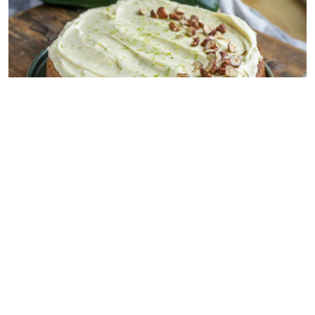
Zucchinikaka med frosting
10 PORTIONER
45 MIN
Baka en god kaka med zucchini!
Ingredienser