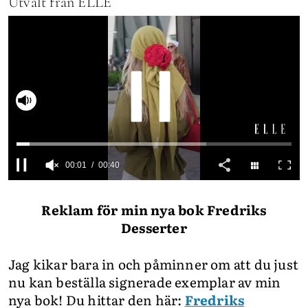
Utvalt från ELLE
INTEGRITETSPOLICY
ALLA ÄMNEN
VÅRA SKRIBENTER
00:02
00:40
0
seconds
Reklam för min nya bok Fredriks
of
40
Desserter
seconds
Jag kikar bara in och påminner om att du just
nu kan beställa signerade exemplar av min
nya bok! Du hittar den här:
Fredriks