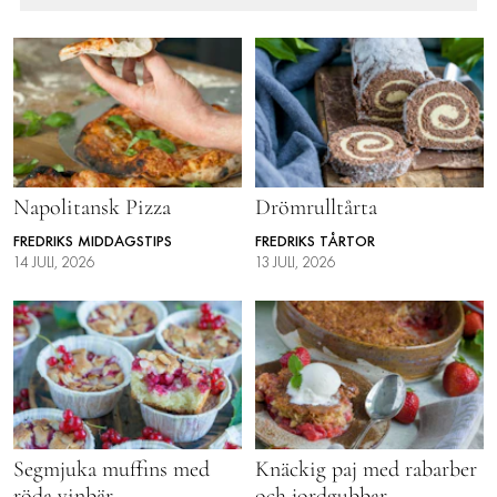
Napolitansk Pizza
Drömrulltårta
FREDRIKS MIDDAGSTIPS
FREDRIKS TÅRTOR
14 JULI, 2026
13 JULI, 2026
Segmjuka muffins med
Knäckig paj med rabarber
röda vinbär
och jordgubbar