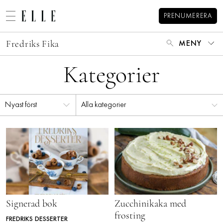
PRENUMERERA
Fredriks Fika
MENY
MODE
Kategorier
BEAUTY
DECORATION
HEM
ARKIV
Alla kategorier
MAT & VIN
OM FREDRIK
MINA BÖCKER
VIDEO
KATEGORIER
KONTAKT
BLOGGAR
MEMBER
HOROSKOP
Signerad bok
Zucchinikaka med
ELLE-GALAN
frosting
FREDRIKS DESSERTER
NÖJE