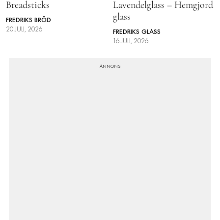
Breadsticks
Lavendelglass – Hemgjord
INTEGRITETSPOLICY
glass
FREDRIKS BRÖD
ALLA ÄMNEN
20 JULI, 2026
FREDRIKS GLASS
16 JULI, 2026
VÅRA SKRIBENTER