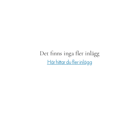
RESOR
PRENUMERERA
Det finns inga fler inlägg
Här hittar du fler inlägg