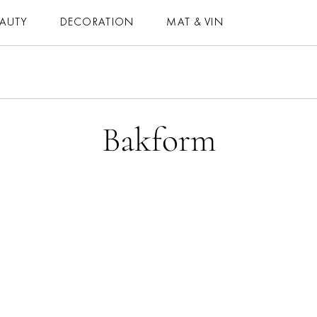
EAUTY
DECORATION
MAT & VIN
MAT & VIN
HOROSKOP
– MAT
– DAGENS
Bakform
– DRYCK
– MÅNADENS
– BAKNING
– ÅRETS
– VEGETARISKT
ELLE-GALAN
 ALLA RECEPT
NÖJE
VIDEO
LIFESTYLE
BLOGGAR
HÄLSA
MEMBER