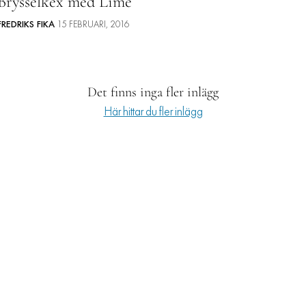
Brysselkex med Lime
RESOR
FREDRIKS FIKA
15 FEBRUARI, 2016
PRENUMERERA
Det finns inga fler inlägg
Här hittar du fler inlägg