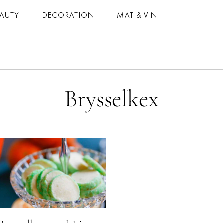
EAUTY
DECORATION
MAT & VIN
MAT & VIN
HOROSKOP
– MAT
– DAGENS
Brysselkex
– DRYCK
– MÅNADENS
– BAKNING
– ÅRETS
– VEGETARISKT
ELLE-GALAN
 ALLA RECEPT
NÖJE
VIDEO
LIFESTYLE
BLOGGAR
HÄLSA
MEMBER