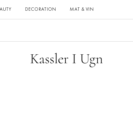
EAUTY
DECORATION
MAT & VIN
MAT & VIN
HOROSKOP
– MAT
– DAGENS
Kassler I Ugn
– DRYCK
– MÅNADENS
– BAKNING
– ÅRETS
– VEGETARISKT
ELLE-GALAN
 ALLA RECEPT
NÖJE
VIDEO
LIFESTYLE
BLOGGAR
HÄLSA
MEMBER