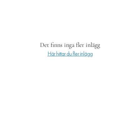
RESOR
PRENUMERERA
Det finns inga fler inlägg
Här hittar du fler inlägg