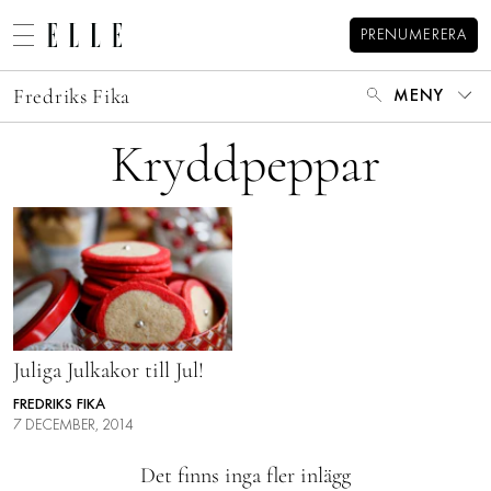
PRENUMERERA
Fredriks Fika
MENY
MODE
Kryddpeppar
BEAUTY
DECORATION
HEM
ARKIV
MAT & VIN
OM FREDRIK
MINA BÖCKER
VIDEO
KATEGORIER
KONTAKT
BLOGGAR
MEMBER
Juliga Julkakor till Jul!
HOROSKOP
FREDRIKS FIKA
7 DECEMBER, 2014
ELLE-GALAN
Det finns inga fler inlägg
NÖJE