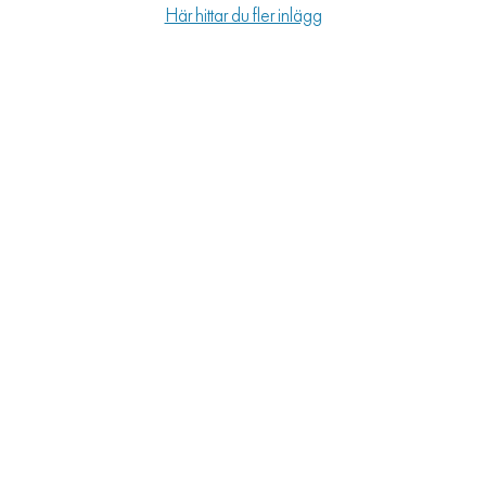
Här hittar du fler inlägg
LIFESTYLE
HÄLSA
RESOR
PRENUMERERA
NYHETSBREV
BALANS
KIDS
KONTAKT
OM OSS
OM COOKIES
HANTERA PREFERENSER