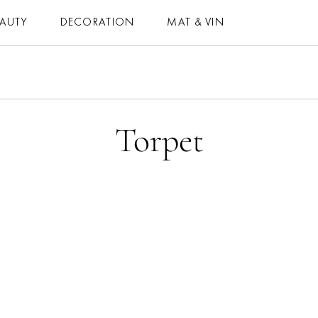
EAUTY
DECORATION
MAT & VIN
MAT & VIN
HOROSKOP
– MAT
– DAGENS
Torpet
– DRYCK
– MÅNADENS
– BAKNING
– ÅRETS
– VEGETARISKT
ELLE-GALAN
 ALLA RECEPT
NÖJE
VIDEO
LIFESTYLE
BLOGGAR
HÄLSA
MEMBER