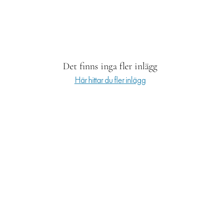
RESOR
PRENUMERERA
Det finns inga fler inlägg
Här hittar du fler inlägg