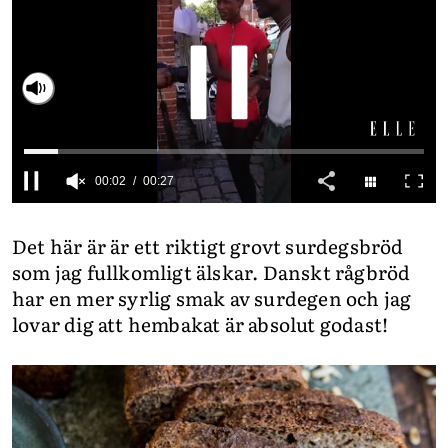
INTEGRITETSPOLICY
ALLA ÄMNEN
Slå på ljud
VÅRA SKRIBENTER
0
seconds
Det här är är ett riktigt grovt surdegsbröd
of
27
som jag fullkomligt älskar. Danskt rågbröd
seconds
har en mer syrlig smak av surdegen och jag
lovar dig att hembakat är absolut godast!