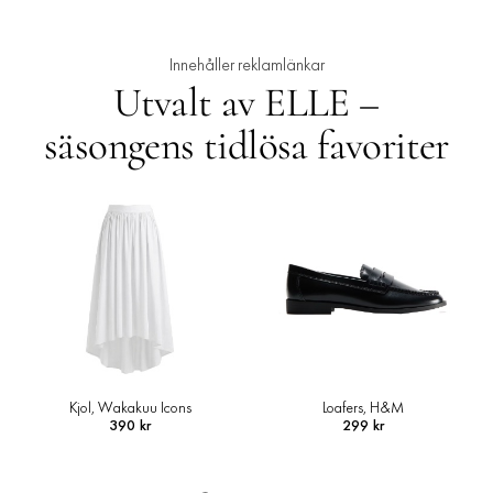
Innehåller reklamlänkar
Utvalt av ELLE –
säsongens tidlösa favoriter
Loafers, H&M
Skjortjacka i ullmix, Arket
299 kr
1 490 kr