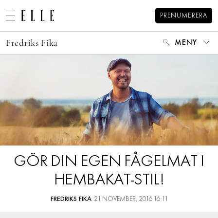
PRENUMERERA
Fredriks Fika
MENY
MODE
BEAUTY
DECORATION
HEM
ARKIV
MAT & VIN
OM FREDRIK
MINA BÖCKER
VIDEO
KATEGORIER
KONTAKT
BLOGGAR
GÖR DIN EGEN FÅGELMAT I
MEMBER
HEMBAKAT-STIL!
HOROSKOP
ELLE-GALAN
FREDRIKS FIKA
21 NOVEMBER, 2016 16:11
NÖJE