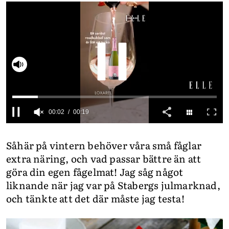
INTEGRITETSPOLICY
ALLA ÄMNEN
VÅRA SKRIBENTER
Slå på ljud
0
seconds
Såhär på vintern behöver våra små fåglar
of
19
extra näring, och vad passar bättre än att
seconds
göra din egen fågelmat! Jag såg något
liknande när jag var på Stabergs julmarknad,
och tänkte att det där måste jag testa!