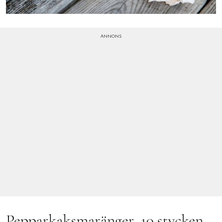
Pepparkaksmaränger, 10 stycken