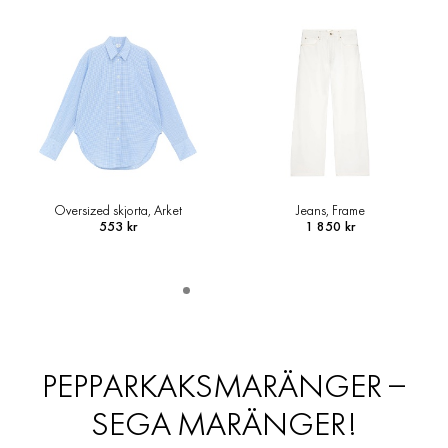
Oversized skjorta, Arket
Jeans, Frame
553 kr
1 850 kr
PEPPARKAKSMARÄNGER –
SEGA MARÄNGER!