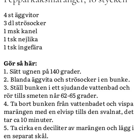
4 st äggvitor
3 dl strösocker
1 msk kanel
1 tsk nejlika
1 tsk ingefära
Gör så här:
1. Sätt ugnen på 140 grader.
2. Blanda äggvita och strösocker i en bunke.
3. Ställ bunken i ett sjudande vattenbad och
rör tills smeten når 62-65 grader.
4. Ta bort bunken från vattenbadet och vispa
marängen med en elvisp tills den svalnat, det
tar ca 10 minuter.
5. Ta cirka en deciliter av marängen och lägg i
en separat skål.