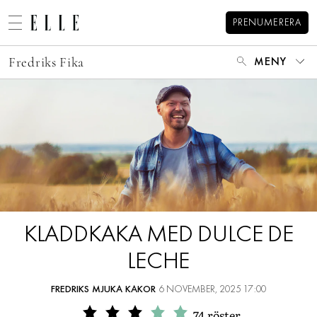
PRENUMERERA
Fredriks Fika
MENY
MODE
BEAUTY
DECORATION
HEM
ARKIV
MAT & VIN
OM FREDRIK
MINA BÖCKER
VIDEO
KATEGORIER
KONTAKT
BLOGGAR
KLADDKAKA MED DULCE DE
MEMBER
LECHE
HOROSKOP
ELLE-GALAN
FREDRIKS MJUKA KAKOR
6 NOVEMBER, 2025 17:00
74
röster
NÖJE