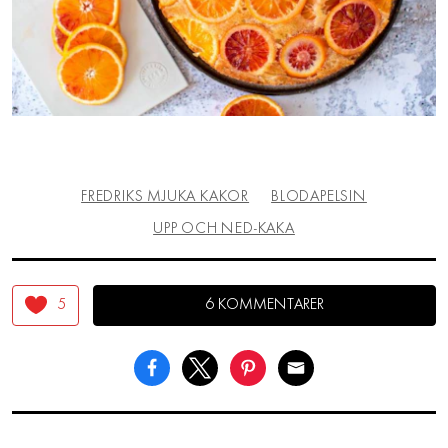
FREDRIKS MJUKA KAKOR
BLODAPELSIN
UPP OCH NED-KAKA
5
6 KOMMENTARER