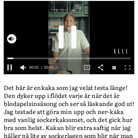
INTEGRITETSPOLICY
ALLA ÄMNEN
VÅRA SKRIBENTER
Slå på ljud
0
seconds
Det här är enkaka som jag velat testa länge!
of
49
Den dyker upp i flödet varje år när det är
seconds
blodapelsinsäsong och ser så läskande god ut!
Jag testade att göra min upp och ner-kaka
med vanlig sockerkakssmet, och det gick hur
bra som helst. Kakan blir extra saftig när jag
häller på lite av sockerlagen som blir när man