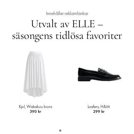
Innehåller reklamlänkar
Utvalt av ELLE –
säsongens tidlösa favoriter
Loafers, H&M
Skjortjacka i ullmix, Arket
299 kr
1 490 kr