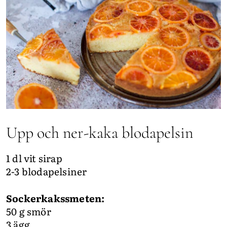
Upp och ner-kaka blodapelsin
1 dl vit sirap
2-3 blodapelsiner
Sockerkakssmeten:
50 g smör
3 ägg