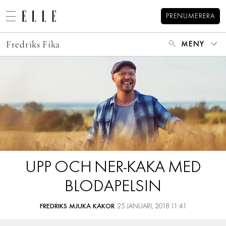
PRENUMERERA
Fredriks Fika
MENY
MODE
BEAUTY
DECORATION
HEM
ARKIV
MAT & VIN
OM FREDRIK
MINA BÖCKER
VIDEO
KATEGORIER
KONTAKT
BLOGGAR
UPP OCH NER-KAKA MED
MEMBER
BLODAPELSIN
HOROSKOP
ELLE-GALAN
FREDRIKS MJUKA KAKOR
25 JANUARI, 2018 11:41
NÖJE